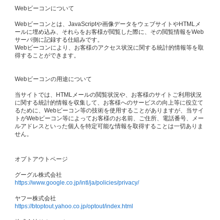
Webビーコンについて
Webビーコンとは、JavaScriptや画像データをウェブサイトやHTMLメ
ールに埋め込み、それらをお客様が閲覧した際に、その閲覧情報をWeb
サーバ側に記録する仕組みです。
Webビーコンにより、お客様のアクセス状況に関する統計的情報等を取
得することができます。
Webビーコンの用途について
当サイトでは、HTMLメールの閲覧状況や、お客様のサイトご利用状況
に関する統計的情報を収集して、お客様へのサービスの向上等に役立て
るために、Webビーコン等の技術を使用することがありますが、当サイ
トがWebビーコン等によってお客様のお名前、ご住所、電話番号、メー
ルアドレスといった個人を特定可能な情報を取得することは一切ありま
せん。
オプトアウトページ
グーグル株式会社
https://www.google.co.jp/intl/ja/policies/privacy/
ヤフー株式会社
https://btoptout.yahoo.co.jp/optout/index.html