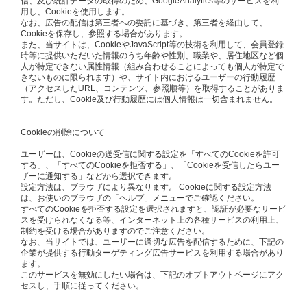
信、及び統計データの取得のため、GoogleAnalytics等のサービスを利
用し、Cookieを使用します。
なお、広告の配信は第三者への委託に基づき、第三者を経由して、
Cookieを保存し、参照する場合があります。
また、当サイトは、CookieやJavaScript等の技術を利用して、会員登録
時等に提供いただいた情報のうち年齢や性別、職業や、居住地区など個
人が特定できない属性情報（組み合わせることによっても個人が特定で
きないものに限られます）や、サイト内におけるユーザーの行動履歴
（アクセスしたURL、コンテンツ、参照順等）を取得することがありま
す。ただし、Cookie及び行動履歴には個人情報は一切含まれません。
Cookieの削除について
ユーザーは、Cookieの送受信に関する設定を「すべてのCookieを許可
する」、「すべてのCookieを拒否する」、「Cookieを受信したらユー
ザーに通知する」などから選択できます。
設定方法は、ブラウザにより異なります。 Cookieに関する設定方法
は、お使いのブラウザの「ヘルプ」メニューでご確認ください。
すべてのCookieを拒否する設定を選択されますと、認証が必要なサービ
スを受けられなくなる等、インターネット上の各種サービスの利用上、
制約を受ける場合がありますのでご注意ください。
なお、当サイトでは、ユーザーに適切な広告を配信するために、下記の
企業が提供する行動ターゲティング広告サービスを利用する場合があり
ます。
このサービスを無効にしたい場合は、下記のオプトアウトページにアク
セスし、手順に従ってください。