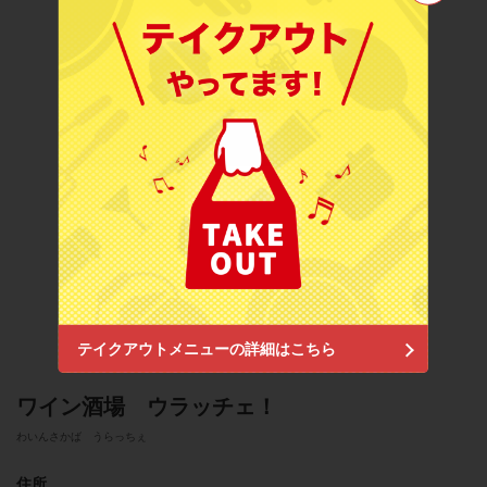
この店舗情報をシェアする
ワイン酒場 ウラッチェ！
東京都渋谷区円山町5-2 第二伊藤ビル1F
https://winesakaba-urazie.owst.jp/
お店情報をコピー
地図アプリで見る
閉じる
テイクアウトメニューの詳細はこちら
ワイン酒場 ウラッチェ！
わいんさかば うらっちぇ
住所