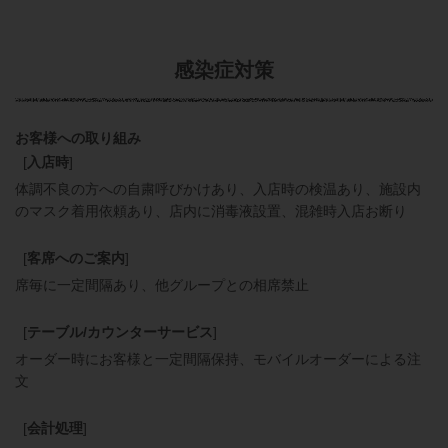
感染症対策
お客様への取り組み
[
入店時
]
体調不良の方への自粛呼びかけあり
入店時の検温あり
施設内
のマスク着用依頼あり
店内に消毒液設置
混雑時入店お断り
[
客席へのご案内
]
席毎に一定間隔あり
他グループとの相席禁止
[
テーブル/カウンターサービス
]
オーダー時にお客様と一定間隔保持
モバイルオーダーによる注
文
[
会計処理
]