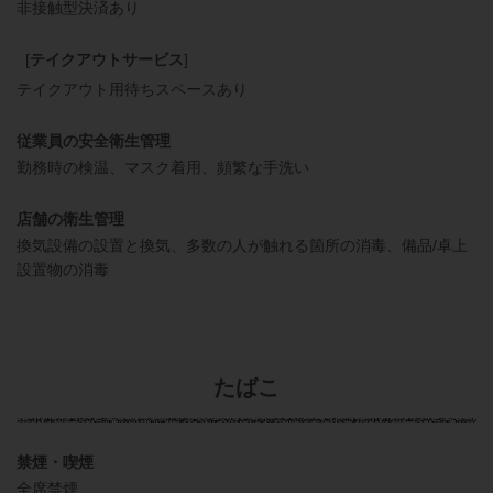
非接触型決済あり
[
テイクアウトサービス
]
テイクアウト用待ちスペースあり
従業員の安全衛生管理
勤務時の検温
マスク着用
頻繁な手洗い
店舗の衛生管理
換気設備の設置と換気
多数の人が触れる箇所の消毒
備品/卓上
設置物の消毒
たばこ
禁煙・喫煙
全席禁煙